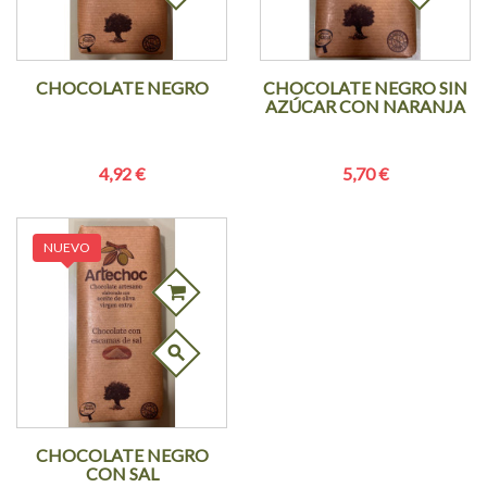
CHOCOLATE NEGRO
CHOCOLATE NEGRO SIN
AZÚCAR CON NARANJA
4,92 €
5,70 €
NUEVO
search
CHOCOLATE NEGRO
CON SAL